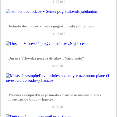
12
0
Jednota dôchodcov v Senici pogratulovala jubilantom
48
0
Dušana Vrbovská pozýva divákov „Nájsť cestu“
12
0
Mestské zastupiteľstvo prinieslo zmeny v územnom pláne či
investíciu do budovy hasičov
15
0