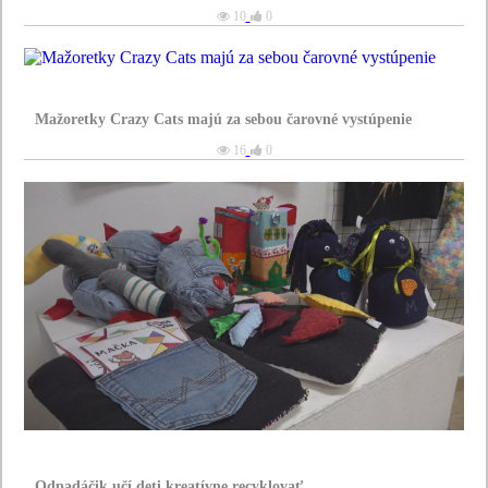
10
0
Mažoretky Crazy Cats majú za sebou čarovné vystúpenie
16
0
Odpadáčik učí deti kreatívne recyklovať