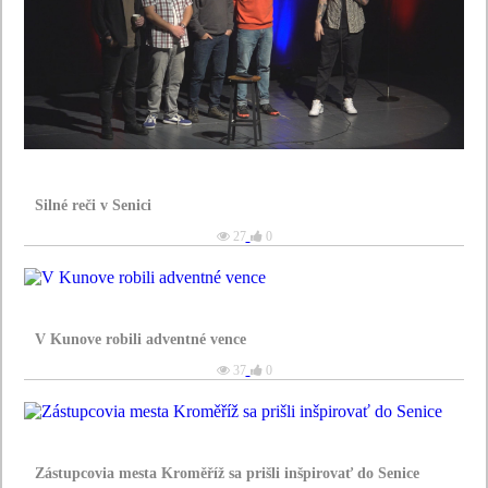
Silné reči v Senici
27
0
V Kunove robili adventné vence
37
0
Zástupcovia mesta Kroměříž sa prišli inšpirovať do Senice