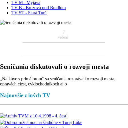
TV M - Myjava
TV B - Brezová pod Bradlom
TV ST - Stará Turá
7
videní
Seničania diskutovali o rozvoji mesta
„Na káve s primátorom“ sa seničania rozprávali o rozvoji mesta,
opravách ciest, cyklochodníkoch aj o
Najnovšie z iných TV