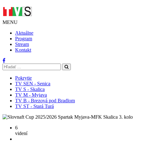
MENU
Aktuálne
Program
Stream
Kontakt
Pokrytie
TV SEN - Senica
TV S - Skalica
TV M - Myjava
TV B - Brezová pod Bradlom
TV ST - Stará Turá
6
videní